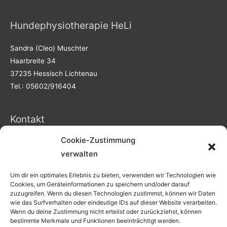
Hundephysiotherapie HeLi
Sandra (Cleo) Muschter
Haarbreite 34
37235 Hessisch Lichtenau
Tel.: 05602/916404
Kontakt
Cookie-Zustimmung
Internet: www.hund-mobil-heli.de
verwalten
E-Mail: info@hund-mobil-heli.de
Um dir ein optimales Erlebnis zu bieten, verwenden wir Technologien wie
Cookies, um Geräteinformationen zu speichern und/oder darauf
Information
zuzugreifen. Wenn du diesen Technologien zustimmst, können wir Daten
wie das Surfverhalten oder eindeutige IDs auf dieser Website verarbeiten.
Impressum
Wenn du deine Zustimmung nicht erteilst oder zurückziehst, können
bestimmte Merkmale und Funktionen beeinträchtigt werden.
Datenschutz